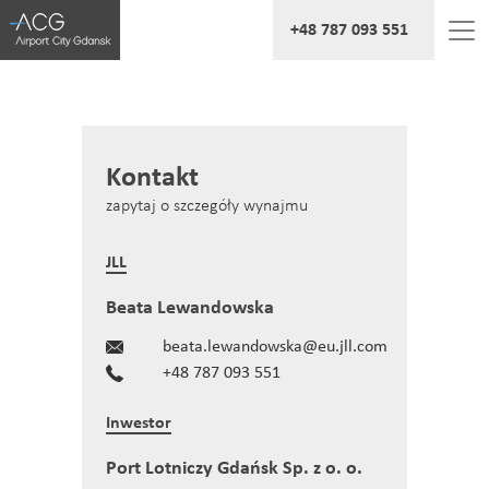
+48 787 093 551
Kontakt
zapytaj o szczegóły wynajmu
JLL
Beata Lewandowska
beata.lewandowska@eu.jll.com
+48 787 093 551
Inwestor
Port Lotniczy Gdańsk Sp. z o. o.